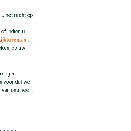
 u het recht op
of indien u
ijktorens.nl
.
weken, op uw
u mogen
an voor dat we
l van ons heeft