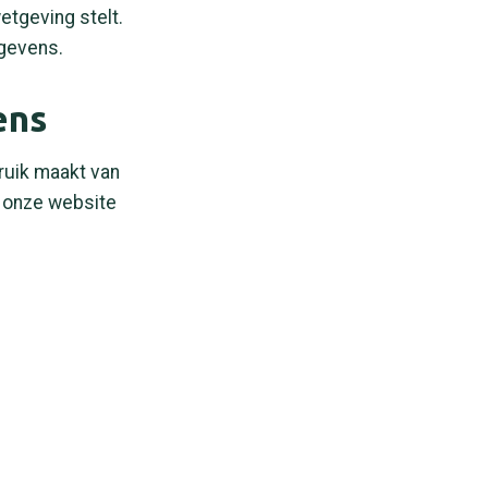
etgeving stelt.
egevens.
ens
ruik maakt van
p onze website