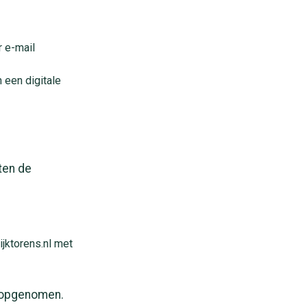
 e-mail
 een digitale
ten de
ijktorens.nl met
s opgenomen.