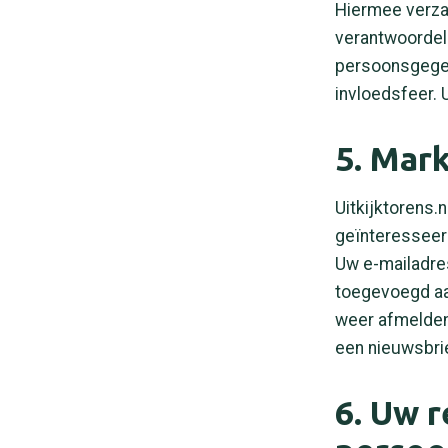
Hiermee verza
verantwoordeli
persoonsgegev
invloedsfeer. U
5. Mark
Uitkijktorens.
geïnteresseerd
Uw e-mailadres
toegevoegd aa
weer afmelden 
een nieuwsbrie
6. Uw 