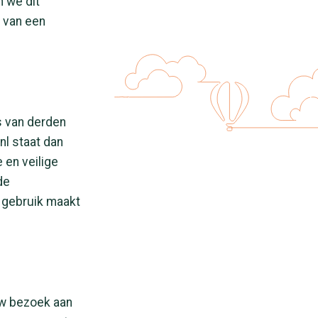
 we dit
d van een
es van derden
nl staat dan
 en veilige
de
s gebruik maakt
uw bezoek aan