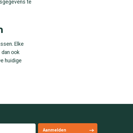
onsgegevens te
n
assen. Elke
 dan ook
De huidige