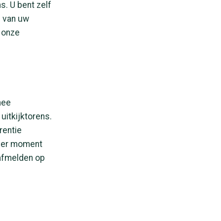
. U bent zelf
n van uw
 onze
mee
uitkijktorens.
rentie
eder moment
 afmelden op