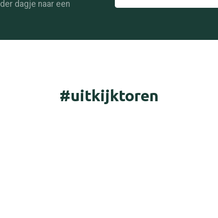
nder dagje naar een
#uitkijktoren