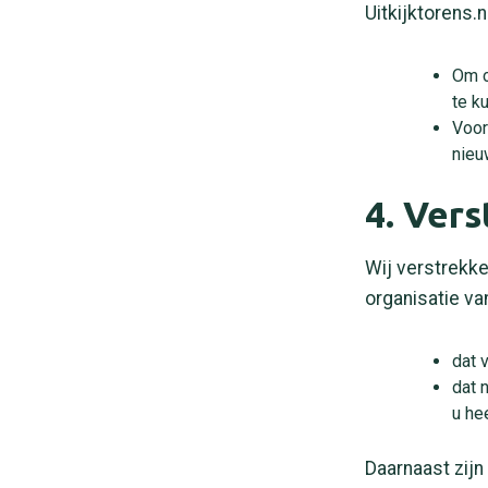
Uitkijktorens.
Om c
te k
Voor
nieu
4. Ver
Wij verstrekk
organisatie van
dat v
dat 
u he
Daarnaast zijn