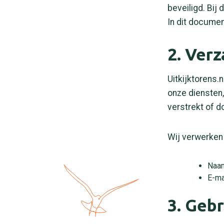
beveiligd. Bij
In dit docume
2. Ver
Uitkijktorens
onze diensten,
verstrekt of d
Wij verwerken
Naa
E-ma
3. Geb