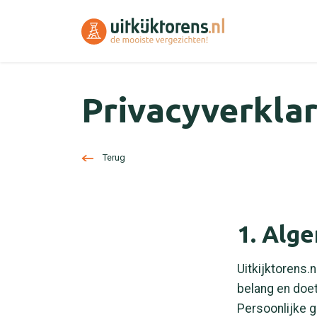
Privacyverkla
Terug
1. Alg
Uitkijktorens
belang en doe
Persoonlijke g