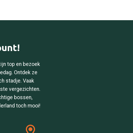
punt!
zijn top en bezoek
lledag. Ontdek ze
ch stadje. Vaak
iste vergezichten.
chtige bossen,
erland toch mooi!