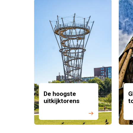
De hoogste
G
uitkijktorens
t