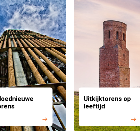
loednieuwe
Uitkijktorens op
orens
leeftijd