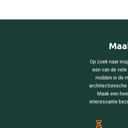
Maak
Op zoek naar insp
een van de vele 
midden in de m
architectonische 
Maak een heer
interessante bez