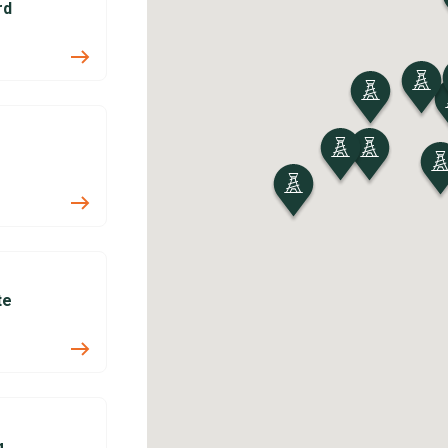
rd
te
g