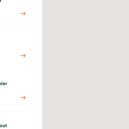
hter
Hout