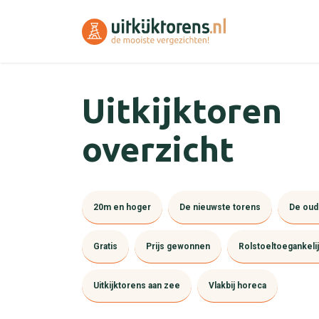
Uitkijktoren
overzicht
20m en hoger
De nieuwste torens
De oud
Gratis
Prijs gewonnen
Rolstoeltoegankeli
Uitkijktorens aan zee
Vlakbij horeca