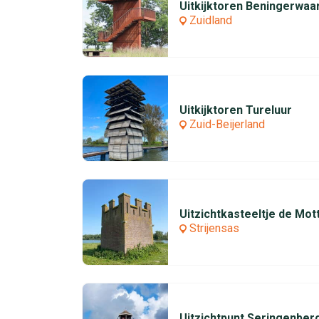
Uitkijktoren Beningerwaa
Zuidland
Uitkijktoren Tureluur
Zuid-Beijerland
Uitzichtkasteeltje de Mot
Strijensas
Uitzichtpunt Seringenber