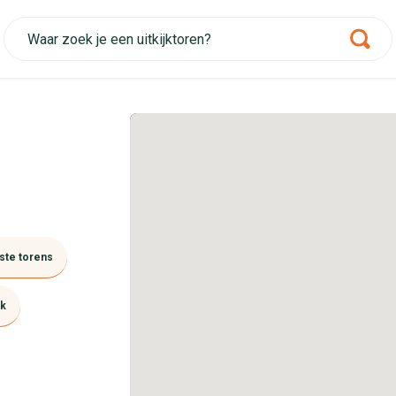
ste torens
jk