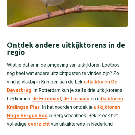
Ontdek andere uitkijktorens in de
regio
Wist je dat er in de omgeving van uitkijktoren Loetbos
nog heel wat andere uitzichtposten te vinden zijn? Zo
vind je vlakbij in Krimpen aan de Lek
uitkijktoren De
Beverbrug
. In Rotterdam kun je zelfs drie uitkijktorens
beklimmen:
de Euromast
,
de Tornado
en u
itkijktoren
Kralingse Plas
. In het noorden ontdek je
uitkijktoren
Hoge Bergse Bos
in Bergschenhoek. Bekijk ook het
volledige
overzicht
van uitkijktorens in Nederland.