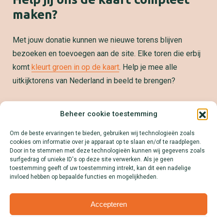
maken?
Met jouw donatie kunnen we nieuwe torens blijven
bezoeken en toevoegen aan de site. Elke toren die erbij
komt
kleurt groen in op de kaart
. Help je mee alle
uitkijktorens van Nederland in beeld te brengen?
Samenwerken?
Beheer cookie toestemming
We zetten jouw product, dienst of merk graag op de
Om de beste ervaringen te bieden, gebruiken wij technologieën zoals
kaart! Download onze Mediakit en ontdek alle
cookies om informatie over je apparaat op te slaan en/of te raadplegen.
mogelijkheden.
Door in te stemmen met deze technologieën kunnen wij gegevens zoals
surfgedrag of unieke ID's op deze site verwerken. Als je geen
Lees meer
toestemming geeft of uw toestemming intrekt, kan dit een nadelige
invloed hebben op bepaalde functies en mogelijkheden.
Accepteren