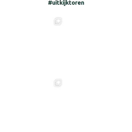
#uitkijktoren