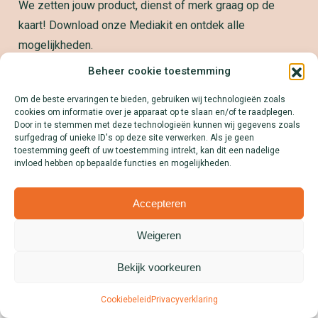
We zetten jouw product, dienst of merk graag op de
kaart! Download onze Mediakit en ontdek alle
mogelijkheden.
Lees meer
Beheer cookie toestemming
Om de beste ervaringen te bieden, gebruiken wij technologieën zoals
cookies om informatie over je apparaat op te slaan en/of te raadplegen.
Door in te stemmen met deze technologieën kunnen wij gegevens zoals
surfgedrag of unieke ID's op deze site verwerken. Als je geen
toestemming geeft of uw toestemming intrekt, kan dit een nadelige
invloed hebben op bepaalde functies en mogelijkheden.
Disclaimer
Colofon
Privacyverklaring
Cookies
Over Uitkijktorens.nl
Accepteren
Weigeren
Bekijk voorkeuren
Cookiebeleid
Privacyverklaring