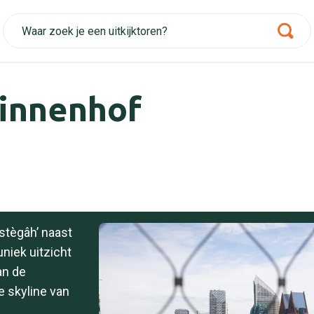
Binnenhof
stègâh’ naast
niek uitzicht
an de
 skyline van