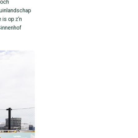
toch
duinlandschap
 is op z’n
 Binnenhof