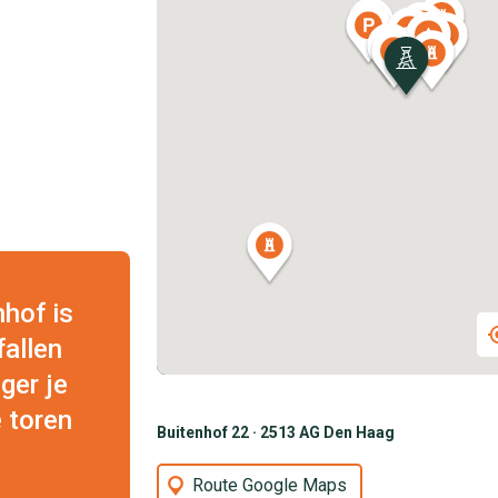
nhof is
fallen
ger je
 toren
Buitenhof 22 · 2513 AG Den Haag
Route Google Maps