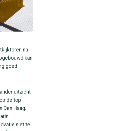
tkijktoren na
 opgebouwd kan
ing goed
ander uitzicht
 op de top
an Den Haag.
arin
vatie niet te