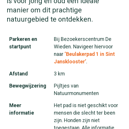
is voor jong en oud een ideale
manier om dit prachtige
natuurgebied te ontdekken.
Parkeren en
Bij Bezoekerscentrum De
startpunt
Wieden. Navigeer hiervoor
naar
‘Beulakerpad 1 in Sint
Jansklooster’
.
Afstand
3 km
Bewegwijzering
Pijltjes van
Natuurmonumenten
Meer
Het pad is niet geschikt voor
informatie
mensen die slecht ter been
zijn. Honden zijn niet
toegestaan. Alle informatie