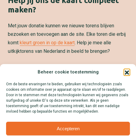
Help jij ons de kaart compleet
maken?
Met jouw donatie kunnen we nieuwe torens blijven
bezoeken en toevoegen aan de site. Elke toren die erbij
komt
kleurt groen in op de kaart
. Help je mee alle
uitkijktorens van Nederland in beeld te brengen?
Samenwerken?
Beheer cookie toestemming
We zetten jouw product, dienst of merk graag op de
Om de beste ervaringen te bieden, gebruiken wij technologieën zoals
kaart! Download onze Mediakit en ontdek alle
cookies om informatie over je apparaat op te slaan en/of te raadplegen.
mogelijkheden.
Door in te stemmen met deze technologieën kunnen wij gegevens zoals
surfgedrag of unieke ID's op deze site verwerken. Als je geen
Lees meer
toestemming geeft of uw toestemming intrekt, kan dit een nadelige
invloed hebben op bepaalde functies en mogelijkheden.
Accepteren