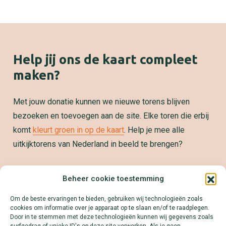
Help jij ons de kaart compleet
maken?
Met jouw donatie kunnen we nieuwe torens blijven
bezoeken en toevoegen aan de site. Elke toren die erbij
komt
kleurt groen in op de kaart
. Help je mee alle
uitkijktorens van Nederland in beeld te brengen?
Samenwerken?
Beheer cookie toestemming
We zetten jouw product, dienst of merk graag op de
Om de beste ervaringen te bieden, gebruiken wij technologieën zoals
kaart! Download onze Mediakit en ontdek alle
cookies om informatie over je apparaat op te slaan en/of te raadplegen.
mogelijkheden.
Door in te stemmen met deze technologieën kunnen wij gegevens zoals