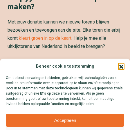
maken?
Met jouw donatie kunnen we nieuwe torens blijven
bezoeken en toevoegen aan de site. Elke toren die erbij
komt
kleurt groen in op de kaart
. Help je mee alle
uitkijktorens van Nederland in beeld te brengen?
Samenwerken?
Beheer cookie toestemming
We zetten jouw product, dienst of merk graag op de
Om de beste ervaringen te bieden, gebruiken wij technologieën zoals
kaart! Download onze Mediakit en ontdek alle
cookies om informatie over je apparaat op te slaan en/of te raadplegen.
mogelijkheden.
Door in te stemmen met deze technologieën kunnen wij gegevens zoals
surfgedrag of unieke ID's op deze site verwerken. Als je geen
Lees meer
toestemming geeft of uw toestemming intrekt, kan dit een nadelige
invloed hebben op bepaalde functies en mogelijkheden.
Accepteren