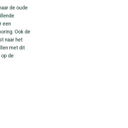
 naar de oude
illende
r een
boring. Ook de
st naar het
llen met dit
 op de