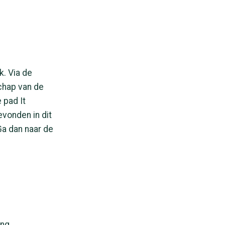
k. Via de
schap van de
 pad It
vonden in dit
Ga dan naar de
ng.