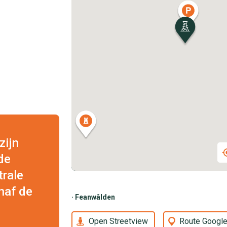
zijn
de
trale
anaf de
· Feanwâlden
Open Streetview
Route Googl