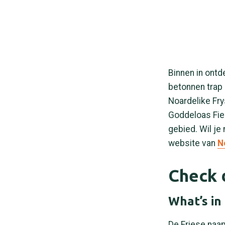
Binnen in ontde
betonnen trap k
Noardelike Fry
Goddeloas Fier
gebied. Wil je
website van
N
Check d
What’s in
De Friese naam