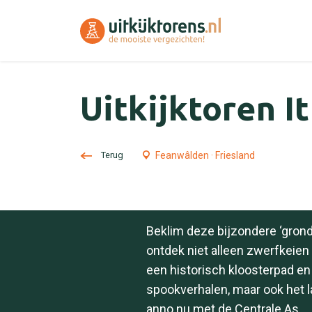
Uitkijktoren I
Terug
Feanwâlden · Friesland
Beklim deze bijzondere ‘grond
ontdek niet alleen zwerfkeien ui
een historisch kloosterpad en
spookverhalen, maar ook het 
anno nu met de Centrale As.