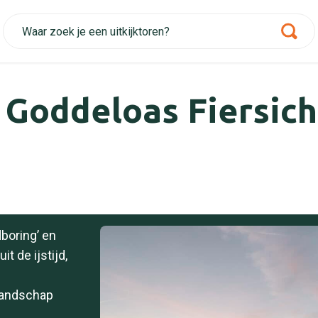
t Goddeloas Fiersich
boring’ en
t de ijstijd,
landschap