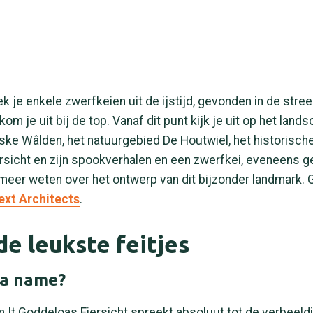
k je enkele zwerfkeien uit de ijstijd, gevonden in de stree
om je uit bij de top. Vanaf dit punt kijk je uit op het land
ske Wâlden, het natuurgebied De Houtwiel, het historische
sicht en zijn spookverhalen en een zwerfkei, eveneens ge
 meer weten over het ontwerp van dit bijzonder landmark. 
ext Architects
.
e leukste feitjes
 a name?
 It Goddeloas Fiersicht spreekt absoluut tot de verbeeldi