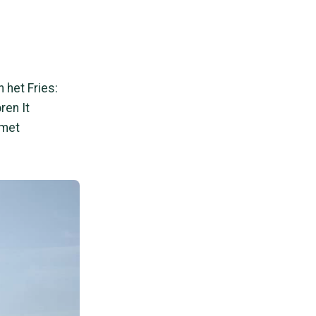
 het Fries:
ren It
 met