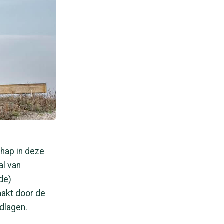
chap in deze
al van
de)
aakt door de
rdlagen.