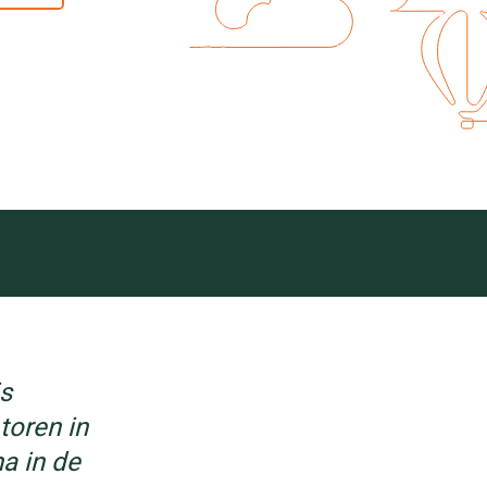
is
toren in
a in de