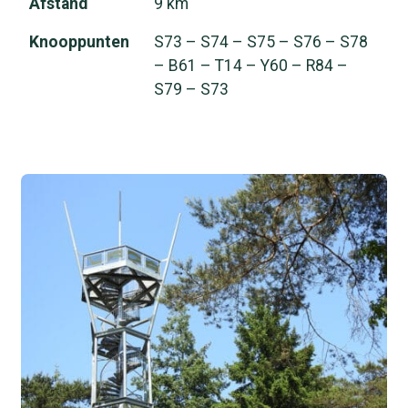
Afstand
9 km
Knooppunten
S73 – S74 – S75 – S76 – S78
– B61 – T14 – Y60 – R84 –
S79 – S73