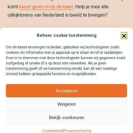
komt
kleurt groen in op de kaart
. Help je mee alle
uitkijktorens van Nederland in beeld te brengen?
Samenwerken?
Beheer cookie toestemming
We zetten jouw product, dienst of merk graag op de
Om de beste ervaringen te bieden, gebruiken wij technologieën zoals
kaart! Download onze Mediakit en ontdek alle
cookies om informatie over je apparaat op te slaan en/of te raadplegen.
mogelijkheden.
Door in te stemmen met deze technologieën kunnen wij gegevens zoals
surfgedrag of unieke ID's op deze site verwerken. Als je geen
Lees meer
toestemming geeft of uw toestemming intrekt, kan dit een nadelige
invloed hebben op bepaalde functies en mogelijkheden.
Accepteren
Weigeren
Disclaimer
Colofon
Privacyverklaring
Cookies
Over Uitkijktorens.nl
Bekijk voorkeuren
Cookiebeleid
Privacyverklaring