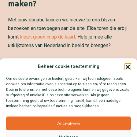
maken?
Met jouw donatie kunnen we nieuwe torens blijven
bezoeken en toevoegen aan de site. Elke toren die erbij
komt
kleurt groen in op de kaart
. Help je mee alle
uitkijktorens van Nederland in beeld te brengen?
Samenwerken?
Beheer cookie toestemming
We zetten jouw product, dienst of merk graag op de
Om de beste ervaringen te bieden, gebruiken wij technologieën zoals
kaart! Download onze Mediakit en ontdek alle
cookies om informatie over je apparaat op te slaan en/of te raadplegen.
mogelijkheden.
Door in te stemmen met deze technologieën kunnen wij gegevens zoals
surfgedrag of unieke ID's op deze site verwerken. Als je geen
Lees meer
toestemming geeft of uw toestemming intrekt, kan dit een nadelige
invloed hebben op bepaalde functies en mogelijkheden.
Accepteren