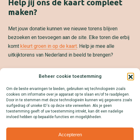
Help jij ons de kaart compleet
maken?
Met jouw donatie kunnen we nieuwe torens blijven
bezoeken en toevoegen aan de site. Elke toren die erbij
komt
kleurt groen in op de kaart
. Help je mee alle
uitkijktorens van Nederland in beeld te brengen?
Samenwerken?
Beheer cookie toestemming
We zetten jouw product, dienst of merk graag op de
Om de beste ervaringen te bieden, gebruiken wij technologieën zoals
kaart! Download onze Mediakit en ontdek alle
cookies om informatie over je apparaat op te slaan en/of te raadplegen.
mogelijkheden.
Door in te stemmen met deze technologieën kunnen wij gegevens zoals
surfgedrag of unieke ID's op deze site verwerken. Als je geen
Lees meer
toestemming geeft of uw toestemming intrekt, kan dit een nadelige
invloed hebben op bepaalde functies en mogelijkheden.
Accepteren