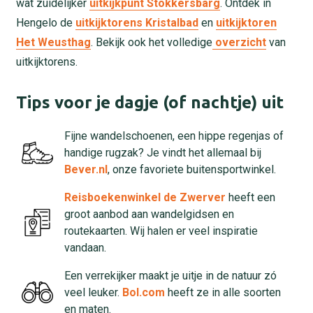
wat zuidelijker
uitkijkpunt Stokkersbarg
. Ontdek in
Hengelo de
uitkijktorens Kristalbad
en
uitkijktoren
Het Weusthag
. Bekijk ook het volledige
overzicht
van
uitkijktorens.
Tips voor je dagje (of nachtje) uit
Fijne wandelschoenen, een hippe regenjas of
handige rugzak? Je vindt het allemaal bij
Bever.nl
, onze favoriete buitensportwinkel.
Reisboekenwinkel de Zwerver
heeft een
groot aanbod aan wandelgidsen en
routekaarten. Wij halen er veel inspiratie
vandaan.
Een verrekijker maakt je uitje in de natuur zó
veel leuker.
Bol.com
heeft ze in alle soorten
en maten.