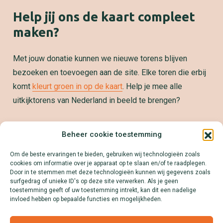
Help jij ons de kaart compleet
maken?
Met jouw donatie kunnen we nieuwe torens blijven
bezoeken en toevoegen aan de site. Elke toren die erbij
komt
kleurt groen in op de kaart
. Help je mee alle
uitkijktorens van Nederland in beeld te brengen?
Samenwerken?
Beheer cookie toestemming
We zetten jouw product, dienst of merk graag op de
Om de beste ervaringen te bieden, gebruiken wij technologieën zoals
kaart! Download onze Mediakit en ontdek alle
cookies om informatie over je apparaat op te slaan en/of te raadplegen.
mogelijkheden.
Door in te stemmen met deze technologieën kunnen wij gegevens zoals
surfgedrag of unieke ID's op deze site verwerken. Als je geen
Lees meer
toestemming geeft of uw toestemming intrekt, kan dit een nadelige
invloed hebben op bepaalde functies en mogelijkheden.