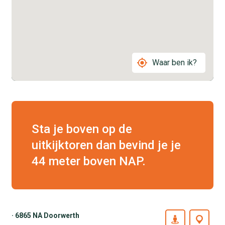
Waar ben ik?
Sta je boven op de
uitkijktoren dan bevind je je
44 meter boven NAP.
· 6865 NA Doorwerth