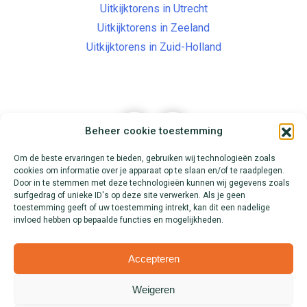
Uitkijktorens in Utrecht
Uitkijktorens in Zeeland
Uitkijktorens in Zuid-Holland
Beheer cookie toestemming
Om de beste ervaringen te bieden, gebruiken wij technologieën zoals
cookies om informatie over je apparaat op te slaan en/of te raadplegen.
Contact
Over Uitkijktorens.nl
Door in te stemmen met deze technologieën kunnen wij gegevens zoals
surfgedrag of unieke ID's op deze site verwerken. Als je geen
Alle routes
toestemming geeft of uw toestemming intrekt, kan dit een nadelige
invloed hebben op bepaalde functies en mogelijkheden.
Accepteren
Weigeren