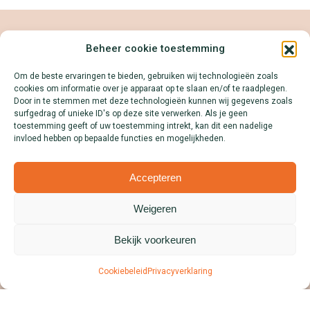
Beheer cookie toestemming
Help jij ons de kaart compleet
maken?
Om de beste ervaringen te bieden, gebruiken wij technologieën zoals
cookies om informatie over je apparaat op te slaan en/of te raadplegen.
Door in te stemmen met deze technologieën kunnen wij gegevens zoals
surfgedrag of unieke ID's op deze site verwerken. Als je geen
Met jouw donatie kunnen we nieuwe torens blijven
toestemming geeft of uw toestemming intrekt, kan dit een nadelige
bezoeken en toevoegen aan de site. Elke toren die erbij
invloed hebben op bepaalde functies en mogelijkheden.
komt
kleurt groen in op de kaart
. Help je mee alle
uitkijktorens van Nederland in beeld te brengen?
Accepteren
Weigeren
Samenwerken?
We zetten jouw product, dienst of merk graag op de
Bekijk voorkeuren
kaart! Download onze Mediakit en ontdek alle
Cookiebeleid
Privacyverklaring
mogelijkheden.
Lees meer