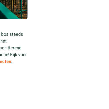
t bos steeds
 het
schitterend
ctie! Kijk voor
tecten
.