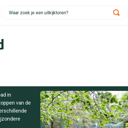
d
ad in
toppen van de
erschillende
ijzondere