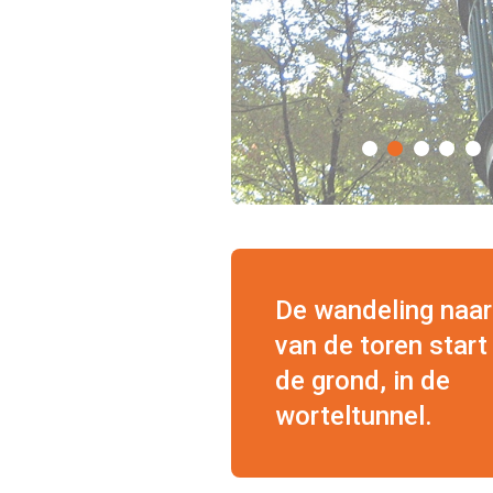
De wandeling naar
van de toren start
de grond, in de
worteltunnel.