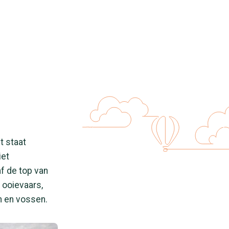
t staat
iet
af de top van
 ooievaars,
n en vossen.