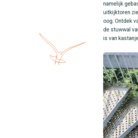
namelijk gebas
uitkijktoren z
oog. Ontdek va
de stuwwal van
is van kastanj