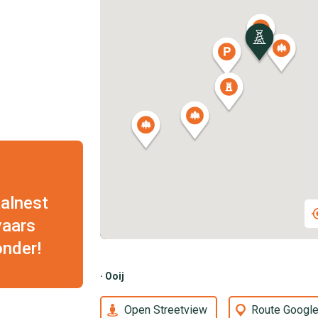
aalnest
vaars
onder!
· Ooij
Open Streetview
Route Googl