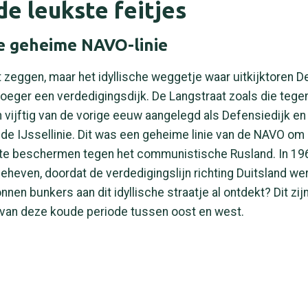
e leukste feitjes
e geheime NAVO-linie
t zeggen, maar het idyllische weggetje waar uitkijktoren 
vroeger een verdedigingsdijk. De Langstraat zoals die tege
n vijftig van de vorige eeuw aangelegd als Defensiedijk e
de IJssellinie. Dit was een geheime linie van de NAVO om 
te beschermen tegen het communistische Rusland. In 196
geheven, doordat de verdedigingslijn richting Duitsland we
nen bunkers aan dit idyllische straatje al ontdekt? Dit zij
 van deze koude periode tussen oost en west.