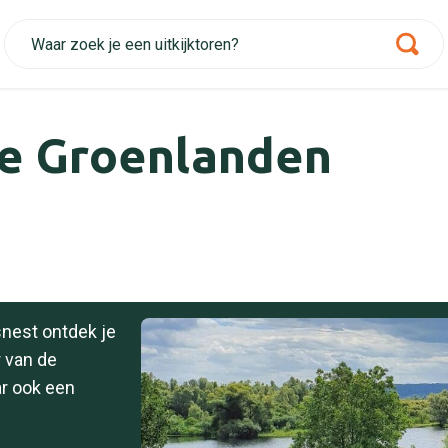
De Groenlanden
snest ontdek je
r van de
r ook een