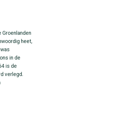
De Groenlanden
nwoordig heet,
n was
ons in de
4 is de
rd verlegd.
n