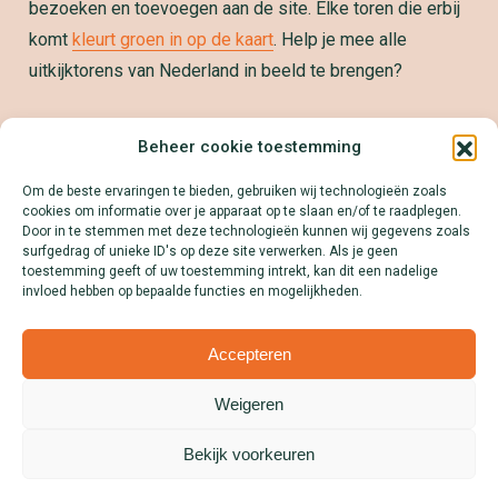
bezoeken en toevoegen aan de site. Elke toren die erbij
komt
kleurt groen in op de kaart
. Help je mee alle
uitkijktorens van Nederland in beeld te brengen?
Samenwerken?
Beheer cookie toestemming
We zetten jouw product, dienst of merk graag op de
Om de beste ervaringen te bieden, gebruiken wij technologieën zoals
kaart! Download onze Mediakit en ontdek alle
cookies om informatie over je apparaat op te slaan en/of te raadplegen.
mogelijkheden.
Door in te stemmen met deze technologieën kunnen wij gegevens zoals
surfgedrag of unieke ID's op deze site verwerken. Als je geen
Lees meer
toestemming geeft of uw toestemming intrekt, kan dit een nadelige
invloed hebben op bepaalde functies en mogelijkheden.
Accepteren
Weigeren
Disclaimer
Colofon
Privacyverklaring
Cookies
Over Uitkijktorens.nl
Bekijk voorkeuren