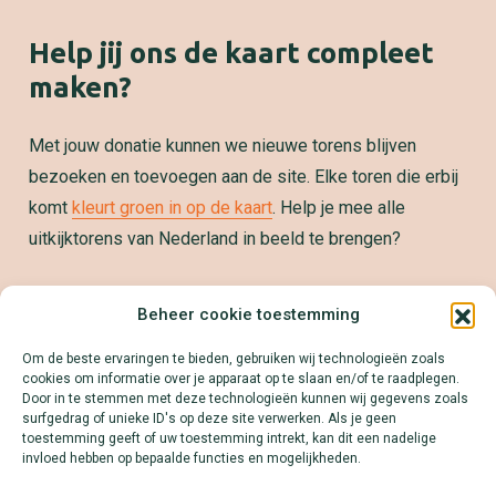
Help jij ons de kaart compleet
maken?
Met jouw donatie kunnen we nieuwe torens blijven
bezoeken en toevoegen aan de site. Elke toren die erbij
komt
kleurt groen in op de kaart
. Help je mee alle
uitkijktorens van Nederland in beeld te brengen?
Samenwerken?
Beheer cookie toestemming
We zetten jouw product, dienst of merk graag op de
Om de beste ervaringen te bieden, gebruiken wij technologieën zoals
kaart! Download onze Mediakit en ontdek alle
cookies om informatie over je apparaat op te slaan en/of te raadplegen.
mogelijkheden.
Door in te stemmen met deze technologieën kunnen wij gegevens zoals
surfgedrag of unieke ID's op deze site verwerken. Als je geen
Lees meer
toestemming geeft of uw toestemming intrekt, kan dit een nadelige
invloed hebben op bepaalde functies en mogelijkheden.